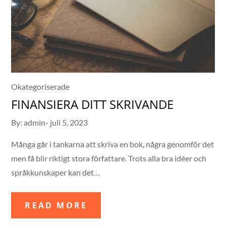
Okategoriserade
FINANSIERA DITT SKRIVANDE
Posted
By:
admin
juli 5, 2023
on
Många går i tankarna att skriva en bok, några genomför det
men få blir riktigt stora författare. Trots alla bra idéer och
språkkunskaper kan det…
READ MORE