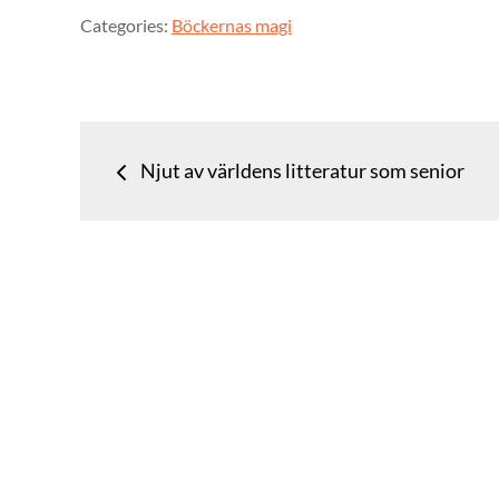
Categories:
Böckernas magi
Inläggsnavigering
Njut av världens litteratur som senior