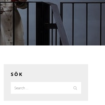
SÖK
Search
Search
for: