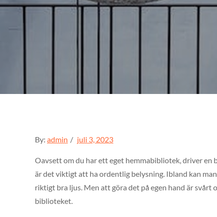
Posted
By:
admin
juli 3, 2023
on
Oavsett om du har ett eget hemmabibliotek, driver en b
är det viktigt att ha ordentlig belysning. Ibland kan man 
riktigt bra ljus. Men att göra det på egen hand är svårt o
biblioteket.