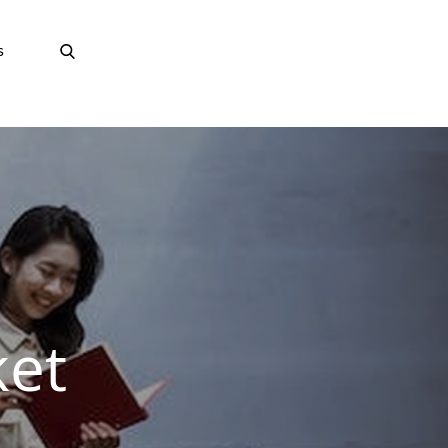
s
ket