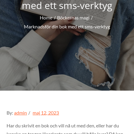
med ett sms-verktyg
Home
Böckernas magi
Marknadsför din bok med ett sms-verktyg
Posted
By:
admin
maj 12, 2023
on
Har du skrivit en bok och vill nå ut med den, eller har du
kanske en trogen läsarkrets som du vill hålla kvar? Då kan