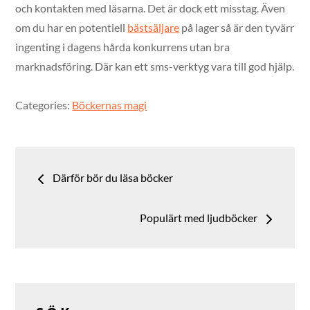
och kontakten med läsarna. Det är dock ett misstag. Även
om du har en potentiell
bästsäljare
på lager så är den tyvärr
ingenting i dagens hårda konkurrens utan bra
marknadsföring. Där kan ett sms-verktyg vara till god hjälp.
Categories:
Böckernas magi
Inläggsnavigering
Därför bör du läsa böcker
Populärt med ljudböcker