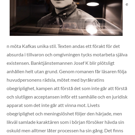
e
n möta Kafkas unika stil. Texten andas ett förakt för det
absurda i tillvaron och omgivningen tycks motarbeta själva
existensen. Banktjänstemannen Josef K blir plötsligt
anhållen helt utan grund. Genom romanen får läsaren följa
huvudpersonens rädsla, mötet med byråkratins
obegriplighet, kampen att förstå det som inte går att förstå
och slutligen acceptansen inför ett samhälle och en juridisk
apparat som det inte går att vinna mot. Livets
obegriplighet och meningslöshet följer den härjade, men
likväl samlade karaktären som i början försöker hävda sin
oskuld men alltmer låter processen ha sin gång. Det finns