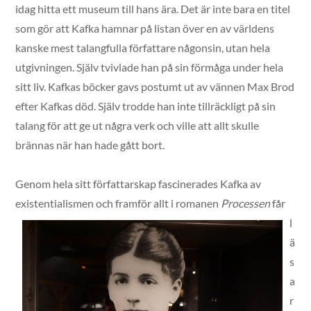
idag hitta ett museum till hans ära. Det är inte bara en titel
som gör att Kafka hamnar på listan över en av världens
kanske mest talangfulla författare någonsin, utan hela
utgivningen. Själv tvivlade han på sin förmåga under hela
sitt liv. Kafkas böcker gavs postumt ut av vännen Max Brod
efter Kafkas död. Själv trodde han inte tillräckligt på sin
talang för att ge ut några verk och ville att allt skulle
brännas när han hade gått bort.
Genom hela sitt författarskap fascinerades Kafka av
existentialismen och framför allt i ro
manen
Processen
får
l
ä
s
a
r